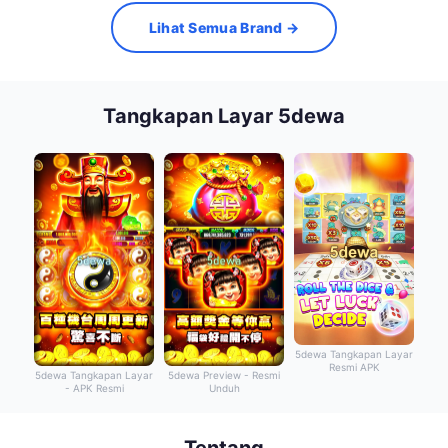
Lihat Semua Brand →
Tangkapan Layar 5dewa
5dewa Tangkapan Layar
Resmi APK
5dewa Tangkapan Layar
5dewa Preview - Resmi
- APK Resmi
Unduh
Tentang