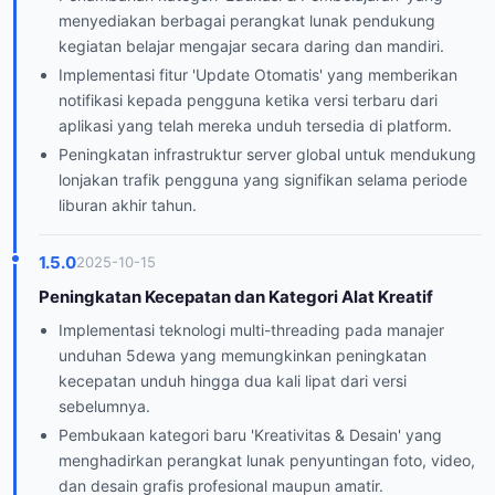
menyediakan berbagai perangkat lunak pendukung
kegiatan belajar mengajar secara daring dan mandiri.
Implementasi fitur 'Update Otomatis' yang memberikan
notifikasi kepada pengguna ketika versi terbaru dari
aplikasi yang telah mereka unduh tersedia di platform.
Peningkatan infrastruktur server global untuk mendukung
lonjakan trafik pengguna yang signifikan selama periode
liburan akhir tahun.
1.5.0
2025-10-15
Peningkatan Kecepatan dan Kategori Alat Kreatif
Implementasi teknologi multi-threading pada manajer
unduhan 5dewa yang memungkinkan peningkatan
kecepatan unduh hingga dua kali lipat dari versi
sebelumnya.
Pembukaan kategori baru 'Kreativitas & Desain' yang
menghadirkan perangkat lunak penyuntingan foto, video,
dan desain grafis profesional maupun amatir.