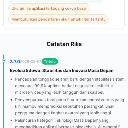
Ukuran file aplikasi terkadang cukup besar
Membutuhkan pendaftaran akun untuk fitur tertentu
Catatan Rilis
3.7.0
2026-05-06
Terbaru
Evolusi 5dewa: Stabilitas dan Inovasi Masa Depan
Pencapaian tonggak sejarah baru dengan stabilitas sistem
mencapai 99,9% uptime berkat migrasi ke arsitektur
microservices yang lebih tangguh dan skalabel.
Penyempurnaan total pada fitur rekomendasi cerdas yang
kini mampu memprediksi kebutuhan perangkat lunak
pengguna dengan tingkat akurasi yang lebih tinggi.
Peluncuran kategori 'Teknologi Masa Depan' yang
menghadirkan aplikasi berbasis blockchain, AI generatif,