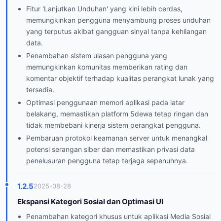
Fitur 'Lanjutkan Unduhan' yang kini lebih cerdas,
memungkinkan pengguna menyambung proses unduhan
yang terputus akibat gangguan sinyal tanpa kehilangan
data.
Penambahan sistem ulasan pengguna yang
memungkinkan komunitas memberikan rating dan
komentar objektif terhadap kualitas perangkat lunak yang
tersedia.
Optimasi penggunaan memori aplikasi pada latar
belakang, memastikan platform 5dewa tetap ringan dan
tidak membebani kinerja sistem perangkat pengguna.
Pembaruan protokol keamanan server untuk menangkal
potensi serangan siber dan memastikan privasi data
penelusuran pengguna tetap terjaga sepenuhnya.
1.2.5
2025-08-28
Ekspansi Kategori Sosial dan Optimasi UI
Penambahan kategori khusus untuk aplikasi Media Sosial