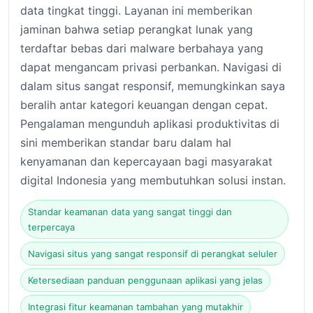
data tingkat tinggi. Layanan ini memberikan
jaminan bahwa setiap perangkat lunak yang
terdaftar bebas dari malware berbahaya yang
dapat mengancam privasi perbankan. Navigasi di
dalam situs sangat responsif, memungkinkan saya
beralih antar kategori keuangan dengan cepat.
Pengalaman mengunduh aplikasi produktivitas di
sini memberikan standar baru dalam hal
kenyamanan dan kepercayaan bagi masyarakat
digital Indonesia yang membutuhkan solusi instan.
Standar keamanan data yang sangat tinggi dan
terpercaya
Navigasi situs yang sangat responsif di perangkat seluler
Ketersediaan panduan penggunaan aplikasi yang jelas
Integrasi fitur keamanan tambahan yang mutakhir