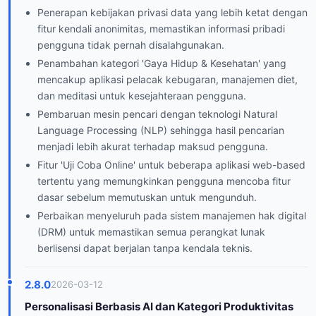
Penerapan kebijakan privasi data yang lebih ketat dengan
fitur kendali anonimitas, memastikan informasi pribadi
pengguna tidak pernah disalahgunakan.
Penambahan kategori 'Gaya Hidup & Kesehatan' yang
mencakup aplikasi pelacak kebugaran, manajemen diet,
dan meditasi untuk kesejahteraan pengguna.
Pembaruan mesin pencari dengan teknologi Natural
Language Processing (NLP) sehingga hasil pencarian
menjadi lebih akurat terhadap maksud pengguna.
Fitur 'Uji Coba Online' untuk beberapa aplikasi web-based
tertentu yang memungkinkan pengguna mencoba fitur
dasar sebelum memutuskan untuk mengunduh.
Perbaikan menyeluruh pada sistem manajemen hak digital
(DRM) untuk memastikan semua perangkat lunak
berlisensi dapat berjalan tanpa kendala teknis.
2.8.0
2026-03-12
Personalisasi Berbasis AI dan Kategori Produktivitas