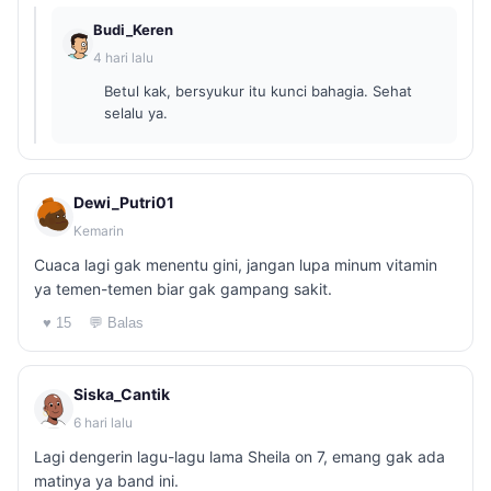
Budi_Keren
4 hari lalu
Betul kak, bersyukur itu kunci bahagia. Sehat
selalu ya.
Dewi_Putri01
Kemarin
Cuaca lagi gak menentu gini, jangan lupa minum vitamin
ya temen-temen biar gak gampang sakit.
♥ 15
💬 Balas
Siska_Cantik
6 hari lalu
Lagi dengerin lagu-lagu lama Sheila on 7, emang gak ada
matinya ya band ini.