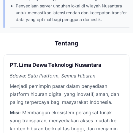
Penyediaan server unduhan lokal di wilayah Nusantara
untuk memastikan latensi rendah dan kecepatan transfer
data yang optimal bagi pengguna domestik.
Tentang
PT. Lima Dewa Teknologi Nusantara
5dewa: Satu Platform, Semua Hiburan
Menjadi pemimpin pasar dalam penyediaan
platform hiburan digital yang inovatif, aman, dan
paling terpercaya bagi masyarakat Indonesia.
Misi:
Membangun ekosistem perangkat lunak
yang transparan, menyediakan akses mudah ke
konten hiburan berkualitas tinggi, dan menjamin