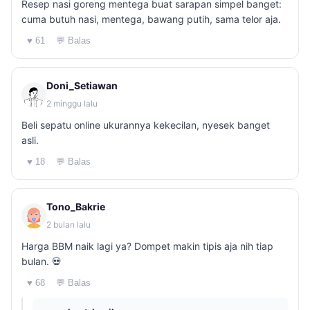
Resep nasi goreng mentega buat sarapan simpel banget:
cuma butuh nasi, mentega, bawang putih, sama telor aja.
♥ 61
💬 Balas
Doni_Setiawan
2 minggu lalu
Beli sepatu online ukurannya kekecilan, nyesek banget
asli.
♥ 18
💬 Balas
Tono_Bakrie
2 bulan lalu
Harga BBM naik lagi ya? Dompet makin tipis aja nih tiap
bulan. 💀
♥ 68
💬 Balas