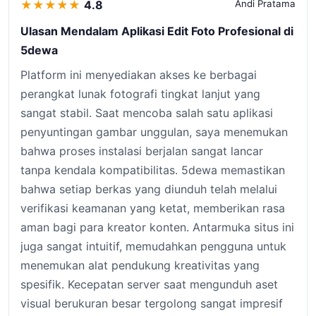
★
★
★
★
★
4.8
Andi Pratama
Ulasan Mendalam Aplikasi Edit Foto Profesional di
5dewa
Platform ini menyediakan akses ke berbagai
perangkat lunak fotografi tingkat lanjut yang
sangat stabil. Saat mencoba salah satu aplikasi
penyuntingan gambar unggulan, saya menemukan
bahwa proses instalasi berjalan sangat lancar
tanpa kendala kompatibilitas. 5dewa memastikan
bahwa setiap berkas yang diunduh telah melalui
verifikasi keamanan yang ketat, memberikan rasa
aman bagi para kreator konten. Antarmuka situs ini
juga sangat intuitif, memudahkan pengguna untuk
menemukan alat pendukung kreativitas yang
spesifik. Kecepatan server saat mengunduh aset
visual berukuran besar tergolong sangat impresif