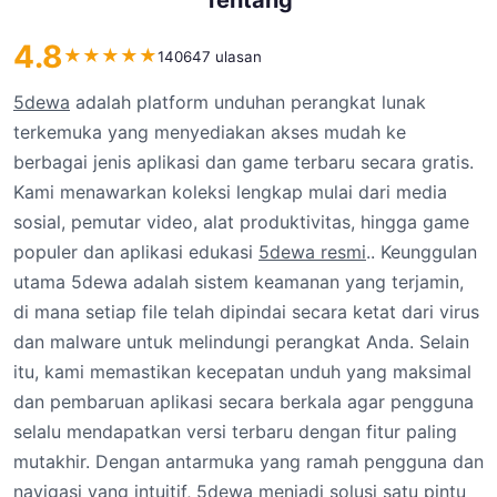
4.8
★
★
★
★
★
140647 ulasan
5dewa
adalah platform unduhan perangkat lunak
terkemuka yang menyediakan akses mudah ke
berbagai jenis aplikasi dan game terbaru secara gratis.
Kami menawarkan koleksi lengkap mulai dari media
sosial, pemutar video, alat produktivitas, hingga game
populer dan aplikasi edukasi
5dewa resmi
.. Keunggulan
utama 5dewa adalah sistem keamanan yang terjamin,
di mana setiap file telah dipindai secara ketat dari virus
dan malware untuk melindungi perangkat Anda. Selain
itu, kami memastikan kecepatan unduh yang maksimal
dan pembaruan aplikasi secara berkala agar pengguna
selalu mendapatkan versi terbaru dengan fitur paling
mutakhir. Dengan antarmuka yang ramah pengguna dan
navigasi yang intuitif, 5dewa menjadi solusi satu pintu