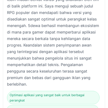
di balik platform ini. Saya menguji sebuah judul
RPG populer dan mendapati bahwa versi yang
disediakan sangat optimal untuk perangkat kelas
menengah. 5dewa berhasil membangun ekosistem
di mana para gamer dapat memperbarui aplikasi
mereka secara berkala tanpa kehilangan data
progres. Keandalan sistem penyimpanan awan
yang terintegrasi dengan aplikasi tersebut
menunjukkan bahwa pengelola situs ini sangat
memperhatikan detail teknis. Pengalaman
pengguna secara keseluruhan terasa sangat
premium dan bebas dari gangguan iklan yang
berlebihan.
Optimasi aplikasi yang sangat baik untuk berbagai
perangkat